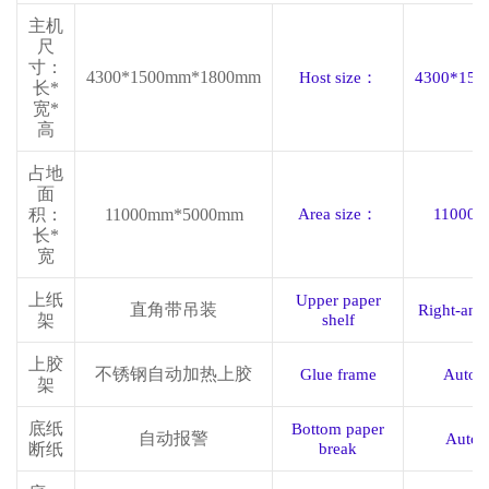
主机
尺
寸：
4300*1500mm*1800mm
Host size
：
4300*15
长
*
宽*
高
占地
面
积：
11000mm*5000mm
Area size
：
11000
长
*
宽
上纸
Upper paper
直角带吊装
Right-angl
架
shelf
上胶
不锈钢自动加热上胶
Glue frame
Automa
架
底纸
Bottom paper
自动报警
Autom
断纸
break