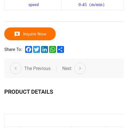
speed
0-
45
（
m/min
）
Inquire Now
Facebook
Twitter
LinkedIn
WhatsApp
Share
Share To:
The Previous
Next
PRODUCT DETAILS
技术参数
technical parameter