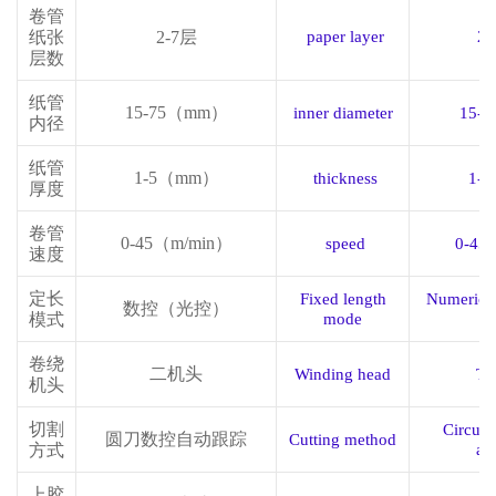
卷管
纸张
2
-
7
层
paper layer
2
-
层数
纸管
15
-
75
（
mm
）
inner diameter
15
-
7
内径
纸管
1
-
5
（
mm
）
thickness
1
-
5
厚度
卷管
0-
45
（
m/min
）
speed
0-
45
速度
定长
Fixed length
Numerical 
数控（光控）
模式
mode
co
卷绕
二机头
Winding head
Tw
机头
切割
Circula
圆刀数控自动跟踪
Cutting method
方式
au
上胶