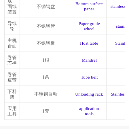
底、
Bottom surface
面纸
不锈钢盆
stainless 
paper
装置
导纸
Paper guide
不锈钢管
stainle
轮
wheel
主机
不锈钢板
Host table
Stainles
台面
卷管
1根
Mandrel
芯棒
卷管
1条
Tube belt
1 
皮带
下料
不锈钢自动
Unloading rack
Stainless 
架
应用
application
1套
工具
tools