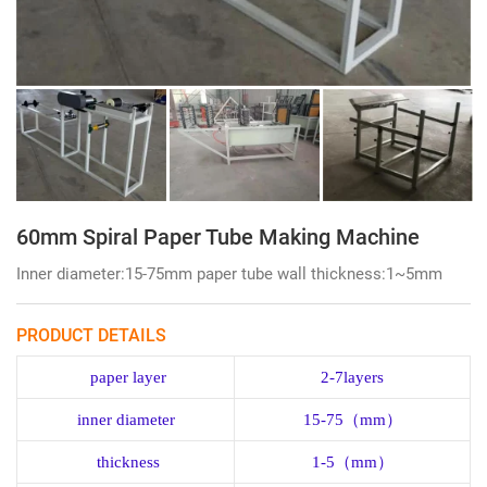
60mm Spiral Paper Tube Making Machine
Inner diameter:15-75mm paper tube wall thickness:1~5mm
PRODUCT DETAILS
paper layer
2
-
7layers
inner diameter
15
-
75
（
mm
）
thickness
1
-
5
（
mm
）