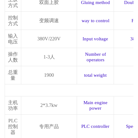
双面上胶
Gluing method
Double
方式
控制
变频调速
way to control
Fr
方式
输入
380V/220V
Input voltage
380
电压
操作
Number of
1-3
人
人数
operators
总重
1900
total weight
1
量
控制系统
Control System
主机
Main engine
2*3.7kw
2
功率
power
PLC
控制
专用产品
PLC controller
Specia
器