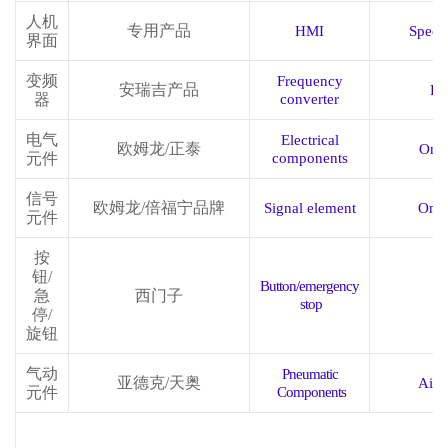
人机
专用产品
HMI
Specia
界面
变频
Frequency
安瑞吉产品
E
器
converter
电气
Electrical
欧姆龙
/正泰
Omr
元件
components
信号
欧姆龙
/倍福宁品牌
Signal element
Omr
元件
按
钮
/
Button/emergency
急
西门子
S
stop
停/
旋钮
气动
Pneumatic
亚德克
/天奥
Airt
元件
Components
配置装置
Configuration device